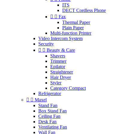
ITS
DECT Cordless Phone


Fax
Thermal Paper
Plain Paper
Multi-function Printer
Video Intercom System
Security


Beauty & Care
Shavers
Trimmer
Epilator
Straightener
Hair Dryer
Styler
Category Compact
Refrigerator


Maxel
Stand Fan
Box Stand Fan
Ceiling Fan
Desk Fan
Ventilating Fan
Wall Fan