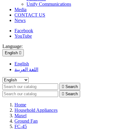
Unify Communications
Media
CONTACT US
News
Facebook
YouTube
Language:
English

English
اللغة العربية

Search

Search
Home
Household Appliances
Maxel
Ground Fan
FC-45