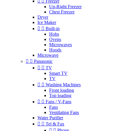


Freezer
Up-Right Freezer
Chest Freezer
Dryer
Ice Maker


Built-in
Hobs
Ovens
Microwaves
Hoods
Microwave


Panasonic


TV
Smart TV
TV


Washing Machines
Front loading
Top loading


Fans / V-Fans
Fans
Ventilating Fans
Water Purifier


Tel & Fax


Phone