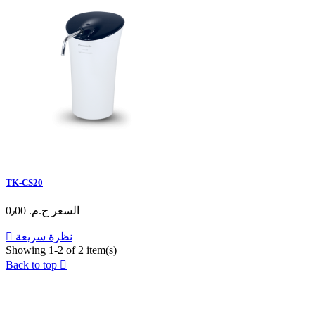
TK-CS20
السعر
ج.م.‏ 0٫00
نظرة سريعة

Showing 1-2 of 2 item(s)
Back to top

عن الشركة