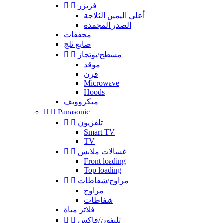
فريزر


أعلى اليمين الثلاجة
الصدر المجمدة
مجففات
صانع ثلج
مسطح/بوتجاز


موقد
فرن
Microwave
Hoods
ميكروويف


Panasonic
تلفزيون


Smart TV
TV
غسالات ملابس


Front loading
Top loading
مراوح/شفاطات


مراوح
شفاطات
فلاتر مياة
تليفون/فاكس

