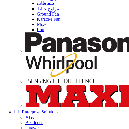
شفاطات
مراوح حائط
Ground Fan
Karaoke Fan
Mixer
Iron


Enterprise Solutions
AT&T
Betafence
Huawei