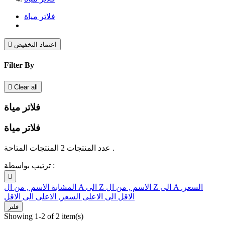
فلاتر مياة
اعتماد التخفيض

Filter By

Clear all
فلاتر مياة
فلاتر مياة
عدد المنتجات 2 المنتجات المتاحة .
ترتيب بواسطة :

السعر,
الاسم , من ال Z الى A
الاسم , من ال A الى Z
المشابة
الاقل الى الاعلى
السعر, الاعلى الى الاقل
فلتر
Showing 1-2 of 2 item(s)