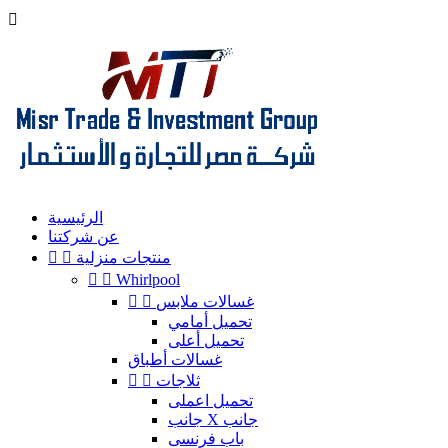

الرئيسية
عن شركتنا
منتجات منزلية




Whirlpool
غسالات ملابس


تحميل أمامي
تحميل أعلى
غسالات أطباق
ثلاجات


تحميل اعملى
جانب X جانب
باب فرنسى