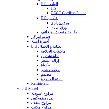
الهاتف


ITS
DECT Cordless Phone
فاكس


ورق حراري
ورق عادي
طابعة متعددة الوظائف
فيديو انتركم
أجهزة أمنية
العناية و الجمال


ماكينات الحلاقة
أداة تشديب
إزالة الشعر
مكواة
مجفف شعر
مصمم
الفئة المدمجة
Refrigerator


Maxel
مراوح عمودية
مروحة بوكس
مراوح سقف
مراوح مكتب