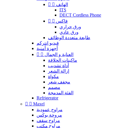
الهاتف


ITS
DECT Cordless Phone
فاكس


ورق حراري
ورق عادي
طابعة متعددة الوظائف
فيديو انتركم
أجهزة أمنية
العناية و الجمال


ماكينات الحلاقة
أداة تشديب
إزالة الشعر
مكواة
مجفف شعر
مصمم
الفئة المدمجة
Refrigerator


Maxel
مراوح عمودية
مروحة بوكس
مراوح سقف
مراوح مكتب