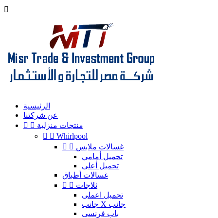

الرئيسية
عن شركتنا
منتجات منزلية




Whirlpool
غسالات ملابس


تحميل أمامي
تحميل أعلى
غسالات أطباق
ثلاجات


تحميل اعملى
جانب X جانب
باب فرنسى