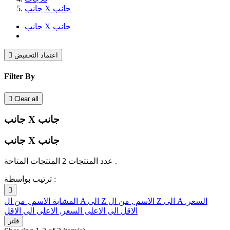
جانب X جانب
جانب X جانب
اعتماد التخفيض

Filter By

Clear all
جانب X جانب
جانب X جانب
عدد المنتجات 2 المنتجات المتاحة .
ترتيب بواسطة :

السعر,
الاسم , من ال Z الى A
الاسم , من ال A الى Z
المشابة
الاقل الى الاعلى
السعر, الاعلى الى الاقل
فلتر