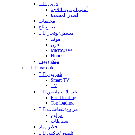
فريزر


أعلى اليمين الثلاجة
الصدر المجمدة
مجففات
صانع ثلج
مسطح/بوتجاز


موقد
فرن
Microwave
Hoods
ميكروويف


Panasonic
تلفزيون


Smart TV
TV
غسالات ملابس


Front loading
Top loading
مراوح/شفاطات


مراوح
شفاطات
فلاتر مياة
تليفون/فاكس

