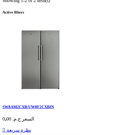
Showing 1-2 of 2 item(s)
Active filters
SW8AM2CXR/UW8F2CXBIN
السعر
ج.م.‏ 0٫00
نظرة سريعة
