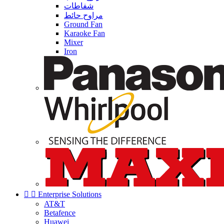
شفاطات
مراوح حائط
Ground Fan
Karaoke Fan
Mixer
Iron


Enterprise Solutions
AT&T
Betafence
Huawei