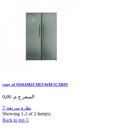
copy of SW8AM2CXR/UW8F2CXBIN
السعر
ج.م.‏ 0٫00
نظرة سريعة

Showing 1-2 of 2 item(s)
Back to top

عن الشركة