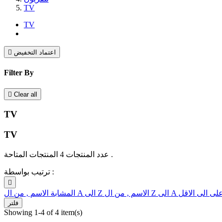
TV
TV
اعتماد التخفيض

Filter By

Clear all
TV
TV
عدد المنتجات 4 المنتجات المتاحة .
ترتيب بواسطة :

على الى الاقل
الاسم , من ال Z الى A
الاسم , من ال A الى Z
المشابة
فلتر
Showing 1-4 of 4 item(s)