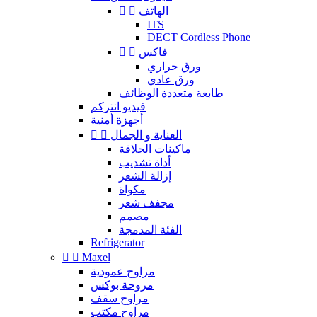
الهاتف


ITS
DECT Cordless Phone
فاكس


ورق حراري
ورق عادي
طابعة متعددة الوظائف
فيديو انتركم
أجهزة أمنية
العناية و الجمال


ماكينات الحلاقة
أداة تشديب
إزالة الشعر
مكواة
مجفف شعر
مصمم
الفئة المدمجة
Refrigerator


Maxel
مراوح عمودية
مروحة بوكس
مراوح سقف
مراوح مكتب