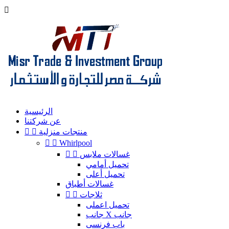

الرئيسية
عن شركتنا
منتجات منزلية




Whirlpool
غسالات ملابس


تحميل أمامي
تحميل أعلى
غسالات أطباق
ثلاجات


تحميل اعملى
جانب X جانب
باب فرنسى