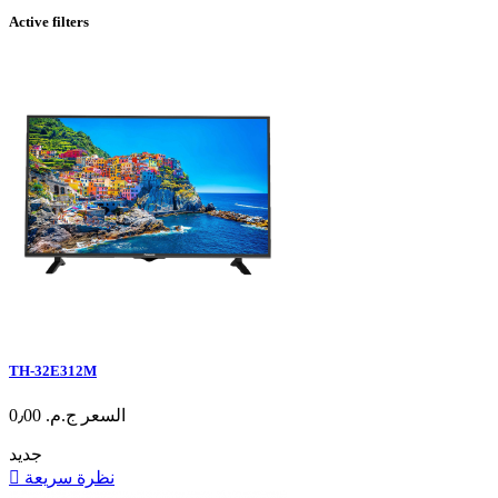
Active filters
TH-32E312M
السعر
ج.م.‏ 0٫00
جديد
نظرة سريعة
