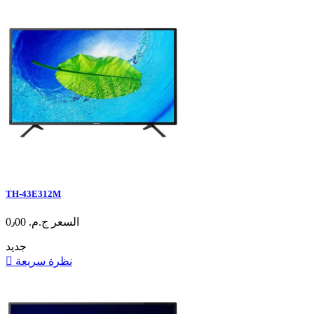
TH-43E312M
السعر
ج.م.‏ 0٫00
جديد
نظرة سريعة
