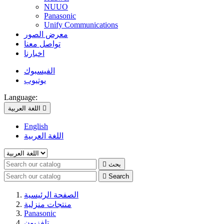
NUUO
Panasonic
Unify Communications
معرض الصور
تواصل معنا
اخبارنا
الفيسبوك
يوتيوب
Language:

اللغة العربية
English
اللغة العربية
بحث


Search
الصفحة الرئيسية
منتجات منزلية
Panasonic
تلفزيون