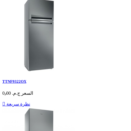
TTNF9322OX
السعر
ج.م.‏ 0٫00
نظرة سريعة
