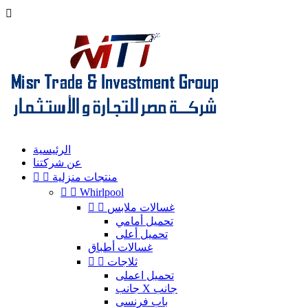

الرئيسية
عن شركتنا
منتجات منزلية




Whirlpool
غسالات ملابس


تحميل أمامي
تحميل أعلى
غسالات أطباق
ثلاجات


تحميل اعملى
جانب X جانب
باب فرنسى