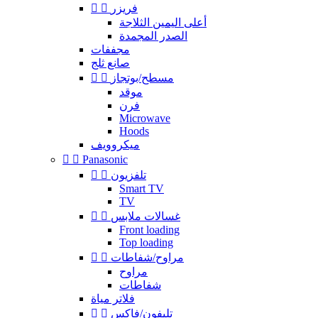
فريزر


أعلى اليمين الثلاجة
الصدر المجمدة
مجففات
صانع ثلج
مسطح/بوتجاز


موقد
فرن
Microwave
Hoods
ميكروويف


Panasonic
تلفزيون


Smart TV
TV
غسالات ملابس


Front loading
Top loading
مراوح/شفاطات


مراوح
شفاطات
فلاتر مياة
تليفون/فاكس

