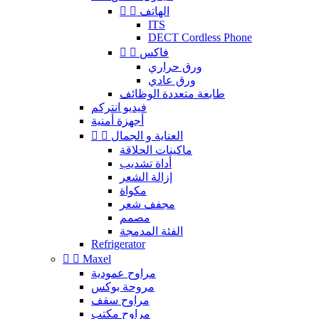
الهاتف


ITS
DECT Cordless Phone
فاكس


ورق حراري
ورق عادي
طابعة متعددة الوظائف
فيديو انتركم
أجهزة أمنية
العناية و الجمال


ماكينات الحلاقة
أداة تشديب
إزالة الشعر
مكواة
مجفف شعر
مصمم
الفئة المدمجة
Refrigerator


Maxel
مراوح عمودية
مروحة بوكس
مراوح سقف
مراوح مكتب