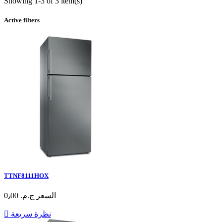
Showing 1-3 of 3 item(s)
Active filters
TTNF8111HOX
السعر
ج.م.‏ 0٫00
نظرة سريعة
