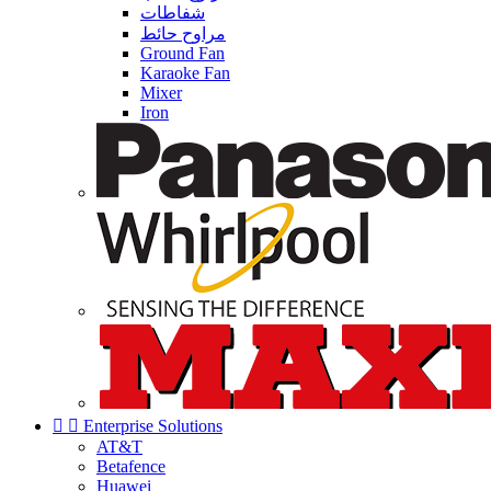
شفاطات
مراوح حائط
Ground Fan
Karaoke Fan
Mixer
Iron


Enterprise Solutions
AT&T
Betafence
Huawei