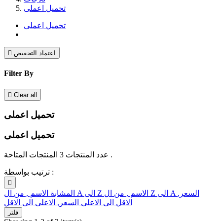
تحميل اعملى
تحميل اعملى
اعتماد التخفيض

Filter By

Clear all
تحميل اعملى
تحميل اعملى
عدد المنتجات 3 المنتجات المتاحة .
ترتيب بواسطة :

السعر,
الاسم , من ال Z الى A
الاسم , من ال A الى Z
المشابة
الاقل الى الاعلى
السعر, الاعلى الى الاقل
فلتر