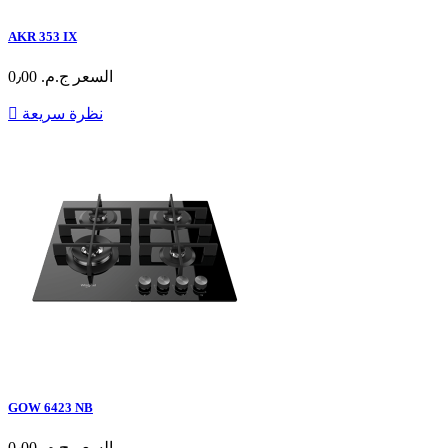
AKR 353 IX
السعر
ج.م.‏ 0٫00
نظرة سريعة

GOW 6423 NB
السعر
ج.م.‏ 0٫00