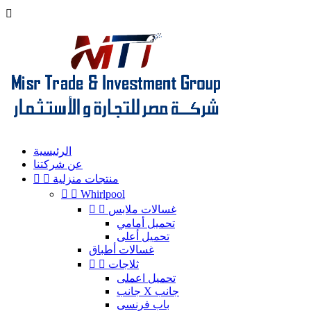

الرئيسية
عن شركتنا
منتجات منزلية




Whirlpool
غسالات ملابس


تحميل أمامي
تحميل أعلى
غسالات أطباق
ثلاجات


تحميل اعملى
جانب X جانب
باب فرنسى