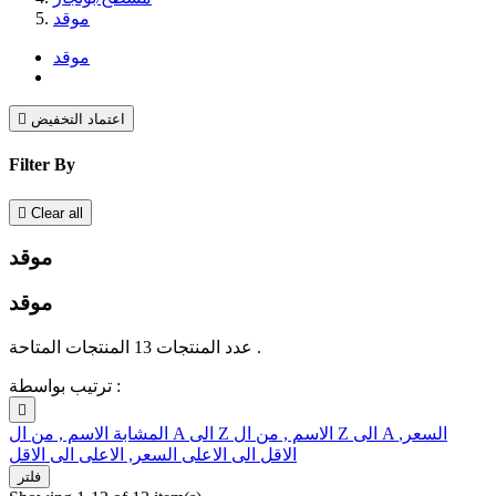
موقد
موقد
اعتماد التخفيض

Filter By

Clear all
موقد
موقد
عدد المنتجات 13 المنتجات المتاحة .
ترتيب بواسطة :

السعر,
الاسم , من ال Z الى A
الاسم , من ال A الى Z
المشابة
الاقل الى الاعلى
السعر, الاعلى الى الاقل
فلتر