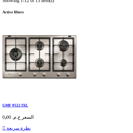
Showing 1-12 of 13 item(s)
Active filters
GMF 9522 IXL
السعر
ج.م.‏ 0٫00
نظرة سريعة
