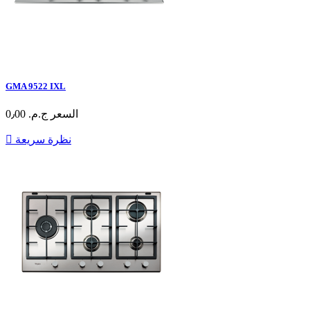
GMA 9522 IXL
السعر
ج.م.‏ 0٫00
نظرة سريعة
