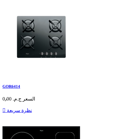
GOR6414
السعر
ج.م.‏ 0٫00
نظرة سريعة
