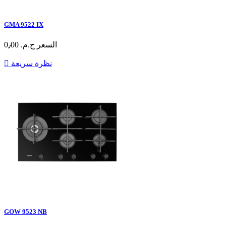
GMA 9522 IX
السعر
ج.م.‏ 0٫00
نظرة سريعة

GOW 9523 NB