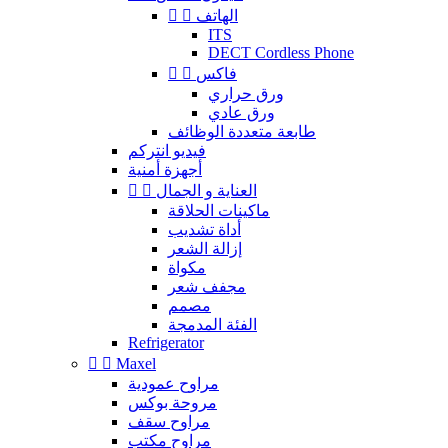
الهاتف


ITS
DECT Cordless Phone
فاكس


ورق حراري
ورق عادي
طابعة متعددة الوظائف
فيديو انتركم
أجهزة أمنية
العناية و الجمال


ماكينات الحلاقة
أداة تشديب
إزالة الشعر
مكواة
مجفف شعر
مصمم
الفئة المدمجة
Refrigerator


Maxel
مراوح عمودية
مروحة بوكس
مراوح سقف
مراوح مكتب