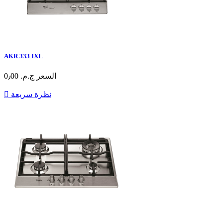
AKR 333 IXL
السعر
ج.م.‏ 0٫00
نظرة سريعة
