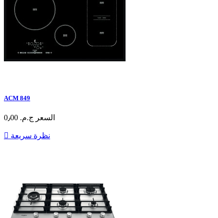
ACM 849
السعر
ج.م.‏ 0٫00
نظرة سريعة
