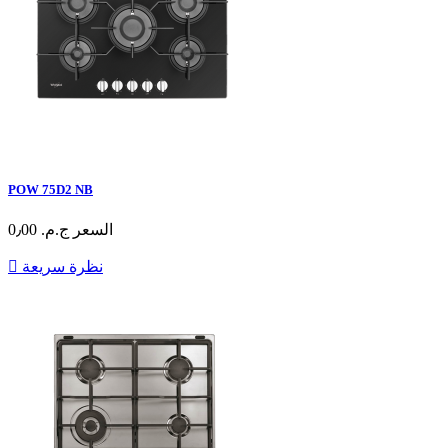
POW 75D2 NB
السعر
ج.م.‏ 0٫00
نظرة سريعة
