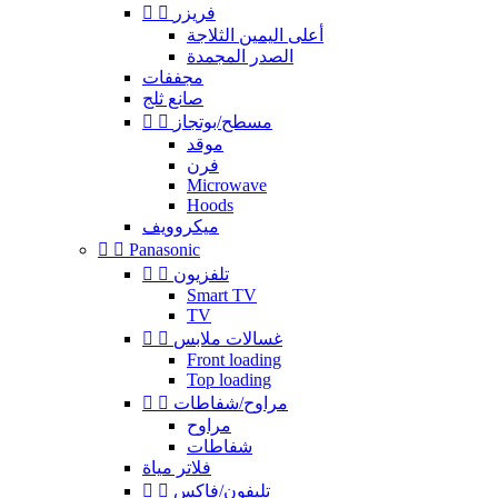
فريزر


أعلى اليمين الثلاجة
الصدر المجمدة
مجففات
صانع ثلج
مسطح/بوتجاز


موقد
فرن
Microwave
Hoods
ميكروويف


Panasonic
تلفزيون


Smart TV
TV
غسالات ملابس


Front loading
Top loading
مراوح/شفاطات


مراوح
شفاطات
فلاتر مياة
تليفون/فاكس

