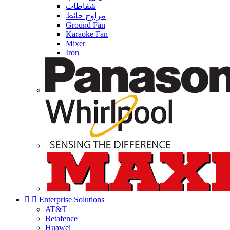
شفاطات
مراوح حائط
Ground Fan
Karaoke Fan
Mixer
Iron


Enterprise Solutions
AT&T
Betafence
Huawei