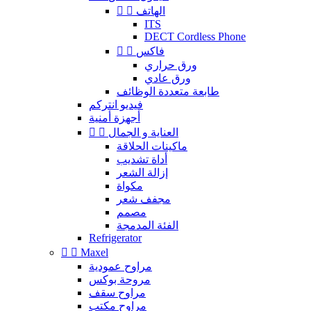
الهاتف


ITS
DECT Cordless Phone
فاكس


ورق حراري
ورق عادي
طابعة متعددة الوظائف
فيديو انتركم
أجهزة أمنية
العناية و الجمال


ماكينات الحلاقة
أداة تشديب
إزالة الشعر
مكواة
مجفف شعر
مصمم
الفئة المدمجة
Refrigerator


Maxel
مراوح عمودية
مروحة بوكس
مراوح سقف
مراوح مكتب