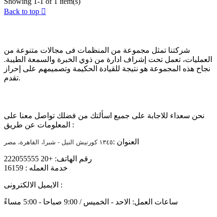
Showing 1-1 of 1 item(s)
Back to top

عن الشركة
شركتنا تمثل مجموعة من المنظمات فى مجالات متنوعة من
العمليات، تعمل تحت إشراف ادارة من ذوي الخبرة والسمعة الطيبة.
نجاح هذه المجموعة هو نتيجة للقيادة الحكيمة وتصميمهم على إحراز
تقدم.
تواصل معنا
نحن سعداء للاجابة على جميع اسألتك من فضلك تواصل معنا على
المعلومات عن طريق :
العنوان :
١٣٤٥ كورنيش النيل - شبرا، القاهرة، مصر
رقم الهاتف: +20 222055555
خدمة العمله : 16159
info@mtiholding.net
الايميل الالكترونى :
ساعات العمل: الاحد - الخميس / 9:00 صباحا - 5:00 مساءً