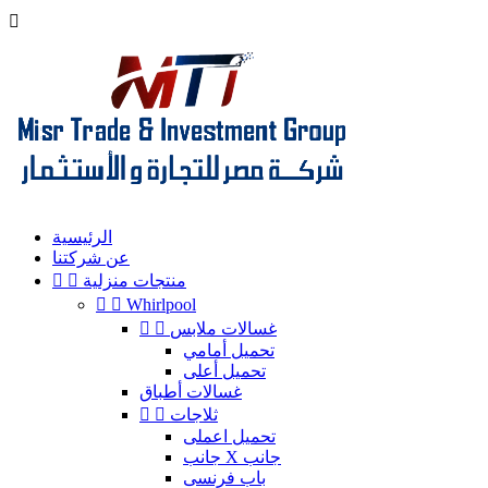

الرئيسية
عن شركتنا
منتجات منزلية




Whirlpool
غسالات ملابس


تحميل أمامي
تحميل أعلى
غسالات أطباق
ثلاجات


تحميل اعملى
جانب X جانب
باب فرنسى