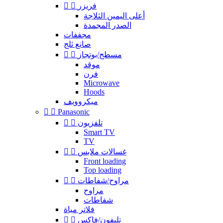
فريزر


أعلى اليمين الثلاجة
الصدر المجمدة
مجففات
صانع ثلج
مسطح/بوتجاز


موقد
فرن
Microwave
Hoods
ميكروويف


Panasonic
تلفزيون


Smart TV
TV
غسالات ملابس


Front loading
Top loading
مراوح/شفاطات


مراوح
شفاطات
فلاتر مياة
تليفون/فاكس

