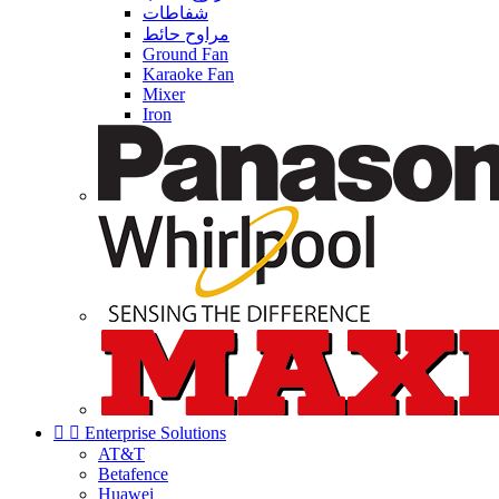
شفاطات
مراوح حائط
Ground Fan
Karaoke Fan
Mixer
Iron


Enterprise Solutions
AT&T
Betafence
Huawei