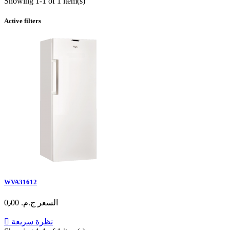
Showing 1-1 of 1 item(s)
Active filters
WVA31612
السعر
ج.م.‏ 0٫00
نظرة سريعة
