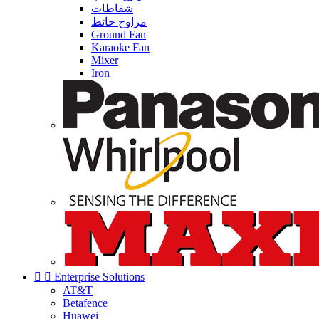
شفاطات
مراوح حائط
Ground Fan
Karaoke Fan
Mixer
Iron


Enterprise Solutions
AT&T
Betafence
Huawei