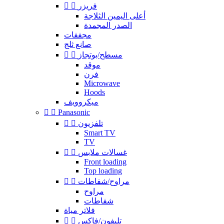
فريزر


أعلى اليمين الثلاجة
الصدر المجمدة
مجففات
صانع ثلج
مسطح/بوتجاز


موقد
فرن
Microwave
Hoods
ميكروويف


Panasonic
تلفزيون


Smart TV
TV
غسالات ملابس


Front loading
Top loading
مراوح/شفاطات


مراوح
شفاطات
فلاتر مياة
تليفون/فاكس

