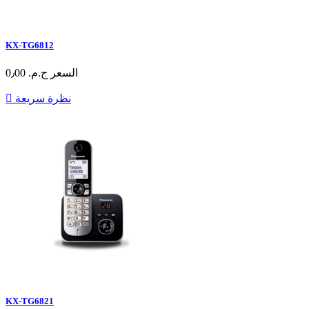
KX-TG6812
السعر
ج.م.‏ 0٫00
نظرة سريعة

KX-TG6821