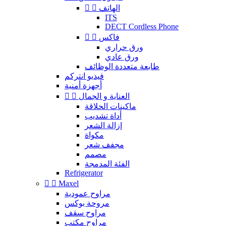
الهاتف


ITS
DECT Cordless Phone
فاكس


ورق حراري
ورق عادي
طابعة متعددة الوظائف
فيديو انتركم
أجهزة أمنية
العناية و الجمال


ماكينات الحلاقة
أداة تشديب
إزالة الشعر
مكواة
مجفف شعر
مصمم
الفئة المدمجة
Refrigerator


Maxel
مراوح عمودية
مروحة بوكس
مراوح سقف
مراوح مكتب