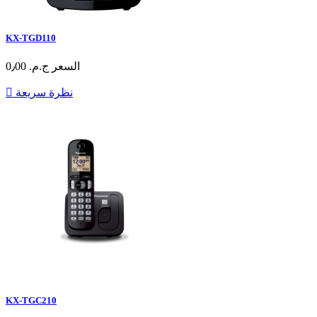
KX-TGD110
السعر
ج.م.‏ 0٫00
نظرة سريعة

KX-TGC210