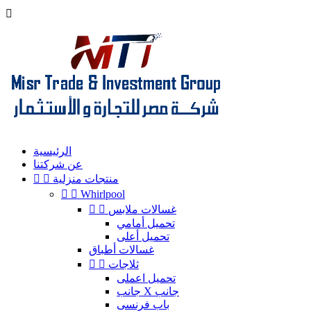

الرئيسية
عن شركتنا
منتجات منزلية




Whirlpool
غسالات ملابس


تحميل أمامي
تحميل أعلى
غسالات أطباق
ثلاجات


تحميل اعملى
جانب X جانب
باب فرنسى