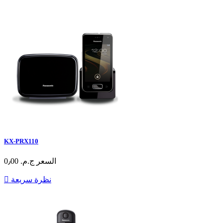
KX-PRX110
السعر
ج.م.‏ 0٫00
نظرة سريعة
