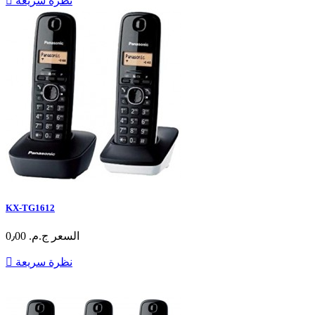
نظرة سريعة

KX-TG1612
السعر
ج.م.‏ 0٫00
نظرة سريعة
