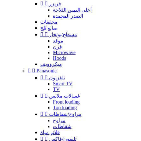
فريزر


أعلى اليمين الثلاجة
الصدر المجمدة
مجففات
صانع ثلج
مسطح/بوتجاز


موقد
فرن
Microwave
Hoods
ميكروويف


Panasonic
تلفزيون


Smart TV
TV
غسالات ملابس


Front loading
Top loading
مراوح/شفاطات


مراوح
شفاطات
فلاتر مياة
تليفون/فاكس

