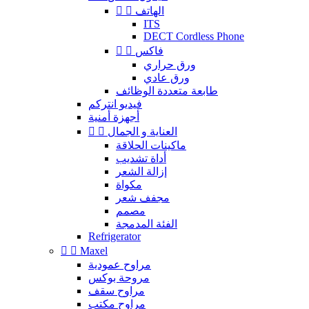
الهاتف


ITS
DECT Cordless Phone
فاكس


ورق حراري
ورق عادي
طابعة متعددة الوظائف
فيديو انتركم
أجهزة أمنية
العناية و الجمال


ماكينات الحلاقة
أداة تشديب
إزالة الشعر
مكواة
مجفف شعر
مصمم
الفئة المدمجة
Refrigerator


Maxel
مراوح عمودية
مروحة بوكس
مراوح سقف
مراوح مكتب