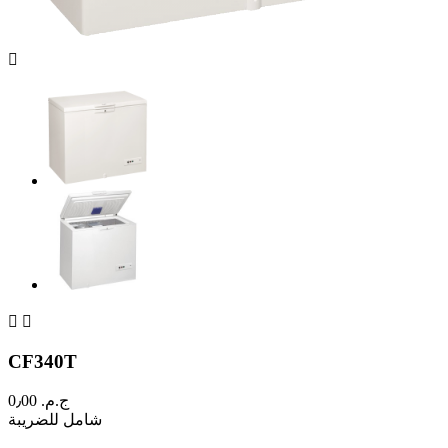



CF340T
ج.م.‏ 0٫00
شامل للضريبة