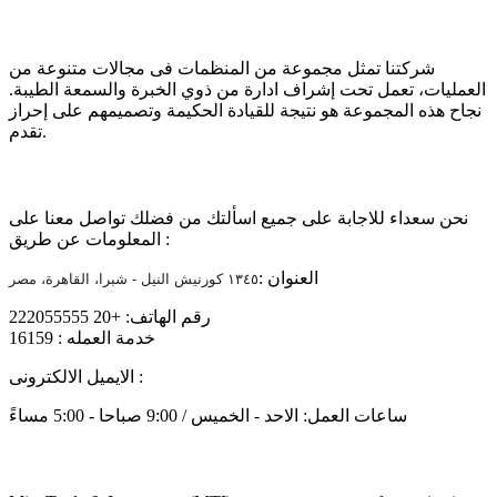
عن الشركة
شركتنا تمثل مجموعة من المنظمات فى مجالات متنوعة من
العمليات، تعمل تحت إشراف ادارة من ذوي الخبرة والسمعة الطيبة.
نجاح هذه المجموعة هو نتيجة للقيادة الحكيمة وتصميمهم على إحراز
تقدم.
تواصل معنا
نحن سعداء للاجابة على جميع اسألتك من فضلك تواصل معنا على
المعلومات عن طريق :
العنوان :
١٣٤٥ كورنيش النيل - شبرا، القاهرة، مصر
رقم الهاتف: +20 222055555
خدمة العمله : 16159
info@mtiholding.net
الايميل الالكترونى :
ساعات العمل: الاحد - الخميس / 9:00 صباحا - 5:00 مساءً
About