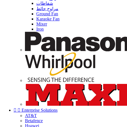
شفاطات
مراوح حائط
Ground Fan
Karaoke Fan
Mixer
Iron


Enterprise Solutions
AT&T
Betafence
Huawei