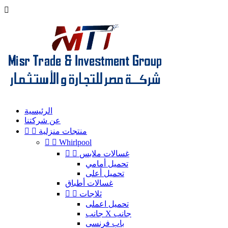

الرئيسية
عن شركتنا
منتجات منزلية




Whirlpool
غسالات ملابس


تحميل أمامي
تحميل أعلى
غسالات أطباق
ثلاجات


تحميل اعملى
جانب X جانب
باب فرنسى