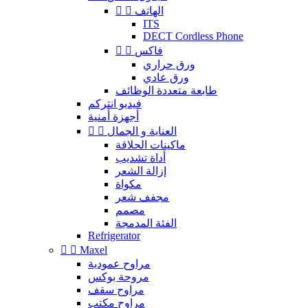


الهاتف
ITS
DECT Cordless Phone


فاكس
ورق حراري
ورق عادي
طابعة متعددة الوظائف
فيديو انتركم
أجهزة أمنية


العناية و الجمال
ماكينات الحلاقة
أداة تشديب
إزالة الشعر
مكواة
مجفف شعر
مصمم
الفئة المدمجة
Refrigerator


Maxel
مراوح عمودية
مروحة بوكس
مراوح سقف
مراوح مكتب