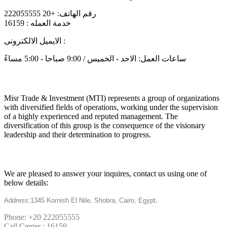
رقم الهاتف: +20 222055555
خدمة العمله : 16159
الايميل الالكترونى :
info@mtiholding.net
ساعات العمل: الاحد - الخميس / 9:00 صباحا - 5:00 مساءً
About
Misr Trade & Investment (MTI) represents a group of organizations
with diversified fields of operations, working under the supervision
of a highly experienced and reputed management. The
diversification of this group is the consequence of the visionary
leadership and their determination to progress.
Get in touch
We are pleased to answer your inquires, contact us using one of
below details:
.
Address:1345 Kornish El Nile, Shobra, Cairo, Egypt
Phone: +20 222055555
Call Center : 16159