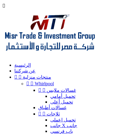

الرئيسية
عن شركتنا
منتجات منزلية




Whirlpool
غسالات ملابس


تحميل أمامي
تحميل أعلى
غسالات أطباق
ثلاجات


تحميل اعملى
جانب X جانب
باب فرنسى