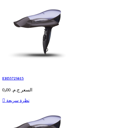
EH5572S615
السعر
ج.م.‏ 0٫00
نظرة سريعة
