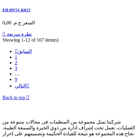
EH-HV51-K615
السعر
ج.م.‏ 0٫00
نظرة سريعة

Showing 1-12 of 107 item(s)
السابق

1
2
3
…
9

التالي
Back to top

عن الشركة
شركتنا تمثل مجموعة من المنظمات فى مجالات متنوعة من
العمليات، تعمل تحت إشراف ادارة من ذوي الخبرة والسمعة الطيبة.
نجاح هذه المجموعة هو نتيجة للقيادة الحكيمة وتصميمهم على إحراز