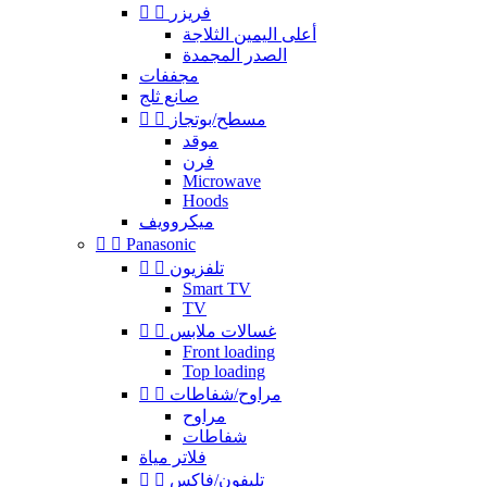
فريزر


أعلى اليمين الثلاجة
الصدر المجمدة
مجففات
صانع ثلج
مسطح/بوتجاز


موقد
فرن
Microwave
Hoods
ميكروويف


Panasonic
تلفزيون


Smart TV
TV
غسالات ملابس


Front loading
Top loading
مراوح/شفاطات


مراوح
شفاطات
فلاتر مياة
تليفون/فاكس

