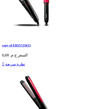
copy of EH5572S615
السعر
ج.م.‏ 0٫00
نظرة سريعة
