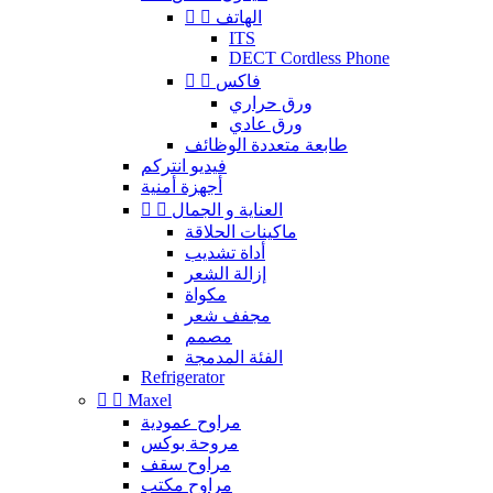
الهاتف


ITS
DECT Cordless Phone
فاكس


ورق حراري
ورق عادي
طابعة متعددة الوظائف
فيديو انتركم
أجهزة أمنية
العناية و الجمال


ماكينات الحلاقة
أداة تشديب
إزالة الشعر
مكواة
مجفف شعر
مصمم
الفئة المدمجة
Refrigerator


Maxel
مراوح عمودية
مروحة بوكس
مراوح سقف
مراوح مكتب