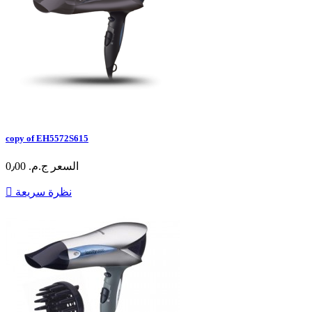
copy of EH5572S615
السعر
ج.م.‏ 0٫00
نظرة سريعة
