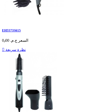
EH5573S615
السعر
ج.م.‏ 0٫00
نظرة سريعة
