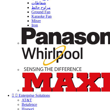
شفاطات
مراوح حائط
Ground Fan
Karaoke Fan
Mixer
Iron


Enterprise Solutions
AT&T
Betafence
Huawei