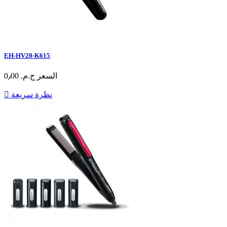
EH-HV20-K615
السعر
ج.م.‏ 0٫00
نظرة سريعة
