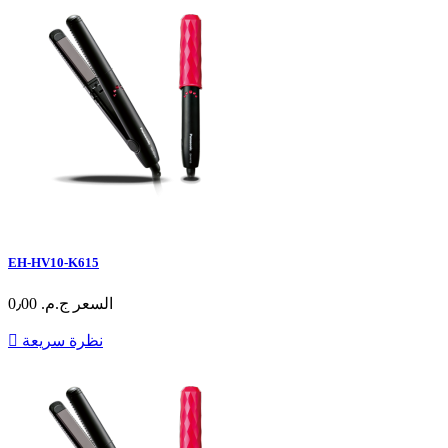
EH-HV10-K615
السعر
ج.م.‏ 0٫00
نظرة سريعة
