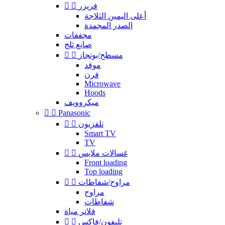
فريزر


أعلى اليمين الثلاجة
الصدر المجمدة
مجففات
صانع ثلج
مسطح/بوتجاز


موقد
فرن
Microwave
Hoods
ميكروويف


Panasonic
تلفزيون


Smart TV
TV
غسالات ملابس


Front loading
Top loading
مراوح/شفاطات


مراوح
شفاطات
فلاتر مياة
تليفون/فاكس

