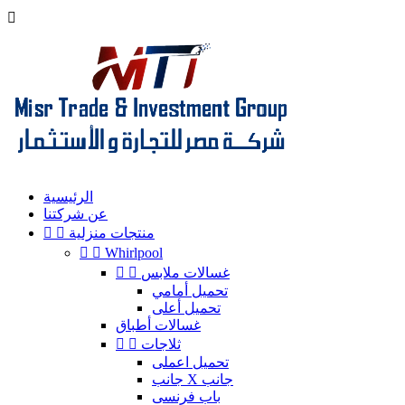

الرئيسية
عن شركتنا
منتجات منزلية




Whirlpool
غسالات ملابس


تحميل أمامي
تحميل أعلى
غسالات أطباق
ثلاجات


تحميل اعملى
جانب X جانب
باب فرنسى