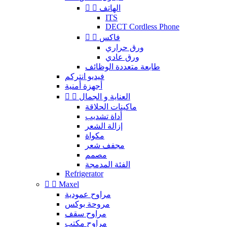
الهاتف


ITS
DECT Cordless Phone
فاكس


ورق حراري
ورق عادي
طابعة متعددة الوظائف
فيديو انتركم
أجهزة أمنية
العناية و الجمال


ماكينات الحلاقة
أداة تشديب
إزالة الشعر
مكواة
مجفف شعر
مصمم
الفئة المدمجة
Refrigerator


Maxel
مراوح عمودية
مروحة بوكس
مراوح سقف
مراوح مكتب