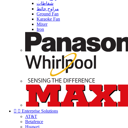
شفاطات
مراوح حائط
Ground Fan
Karaoke Fan
Mixer
Iron


Enterprise Solutions
AT&T
Betafence
Huawei