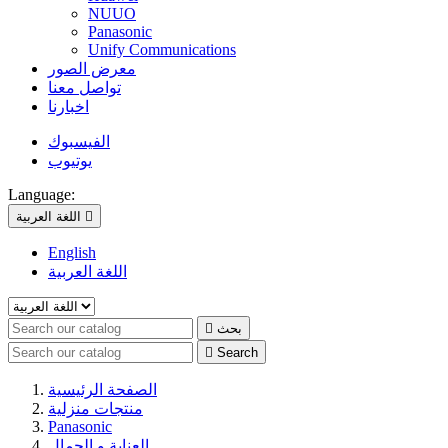
NUUO
Panasonic
Unify Communications
معرض الصور
تواصل معنا
اخبارنا
الفيسبوك
يوتيوب
Language:

اللغة العربية
English
اللغة العربية
بحث


Search
الصفحة الرئيسية
منتجات منزلية
Panasonic
العناية و الجمال